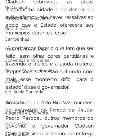
Gladson sobrevoou as áreas 
No Gabinete
alagadas na cidade e ao descer do 
avião afirmou não haver ressalvas ao 
Institucional e Governo
apoio que o Estado oferecerá aos 
Nota Pesar
municípios durante a crise.
Campanhas
“Autorizamos fazer o que tem que ser 
Datas Comemorativas
feito, sem olhar cores partidárias e 
Convênios e Parcerias
trazendo o alento e a ajuda material 
Nota de Esclarecimento
as pessoas que estão sofrendo com 
mais esse momento difícil para o 
Convite
estado” disse o governador.
Vigilância Sanitária
Ao lado do prefeito Bira Vasconcelos, 
Licitações
do secretário de Estado de Saúde, 
Alagação e Enchente
Pedro Pascoal, outros membros do 
Defesa Civil
governo, o governador Gladson 
Cameli, assinou o termo de entrega 
SEMULHER