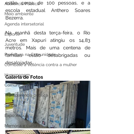
estão cerca de 100 pessoas, e a 
Audiência Pública
escola estadual Anthero Soares 
Meio ambiente
Bezerra.
Agenda intersetorial
Na manhã desta terça-feira, o Rio 
Esporte
Acre em Xapuri atingiu os 14,83 
Juventude
metros. Mais de uma centena de 
Prefeitura na Comunidade
famílias estão desabrigadas ou 
desalojadas.
Combate à violência contra a mulher
Homenagem
Galeria de Fotos
Comunicação
Transparência pública
Saúde
Expo Xapuri
Memória e cultura