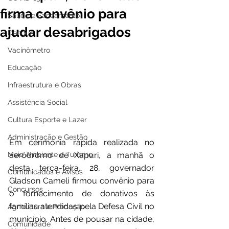
firma convênio para
Saúde e Saneamento
ajudar desabrigados
Dengue
Vacinômetro
Educação
Infraestrutura e Obras
Assistência Social
Cultura Esporte e Lazer
Administração e Gestão
Em cerimônia rápida realizada no 
aeródromo de Xapuri, a manhã o 
Meio Ambiente e Turismo
desta terça-feira, 28, governador 
Comunicados e Avisos
Gladson Cameli firmou convênio para 
Concursos
o fornecimento de donativos às 
famílias atendidas pela Defesa Civil no 
Agricultura e Produção
município. Antes de pousar na cidade, 
Comunidade