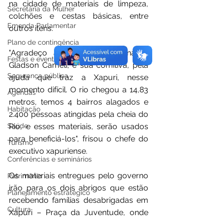
na cidade de materiais de limpeza, 
Secretaria da Mulher
colchões e cestas básicas, entre 
Emenda Parlamentar
outros itens.
Plano de contingência
"Agradeço a visita do governador 
Festas e eventos
Gladson Cameli, e sua comitiva, pela 
Segurança pública
ajuda que traz a Xapuri, nesse 
momento difícil. O rio chegou a 14,83 
Agendas
metros, temos 4 bairros alagados e 
Habitação
2.400 pessoas atingidas pela cheia do 
Rio, e esses materiais, serão usados 
Saúde
para beneficiá-los", frisou o chefe do 
Turismo
executivo xapuriense.
Conferências e seminários
Os materiais entregues pelo governo 
Patrimônio
irão para os dois abrigos que estão 
Planejamento estratégico
recebendo famílias desabrigadas em 
Cultura
Xapuri – Praça da Juventude, onde 