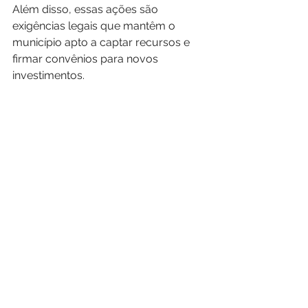
Além disso, essas ações são 
exigências legais que mantêm o 
município apto a captar recursos e 
firmar convênios para novos 
investimentos.
Outro marco dos primeiros seis 
meses foi a realização, em junho, da 
terceira edição do programa Justiça 