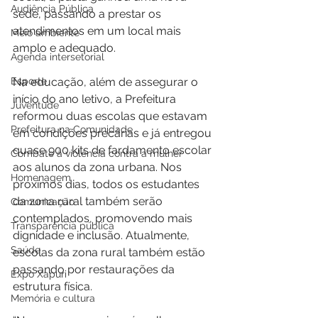
Audiência Pública
sede, passando a prestar os 
atendimentos em um local mais 
Meio ambiente
amplo e adequado.
Agenda intersetorial
Esporte
Na educação, além de assegurar o 
início do ano letivo, a Prefeitura 
Juventude
reformou duas escolas que estavam 
Prefeitura na Comunidade
em condições precárias e já entregou 
quase 900 kits de fardamento escolar 
Combate à violência contra a mulher
aos alunos da zona urbana. Nos 
Homenagem
próximos dias, todos os estudantes 
da zona rural também serão 
Comunicação
contemplados, promovendo mais 
Transparência pública
dignidade e inclusão. Atualmente, 
Saúde
escolas da zona rural também estão 
passando por restaurações da 
Expo Xapuri
estrutura física.
Memória e cultura