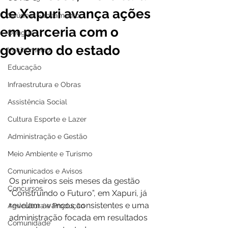
de Xapuri avança ações
Saúde e Saneamento
em parceria com o
Dengue
governo do estado
Vacinômetro
Educação
Infraestrutura e Obras
Assistência Social
Cultura Esporte e Lazer
Administração e Gestão
Meio Ambiente e Turismo
Comunicados e Avisos
Os primeiros seis meses da gestão 
Concursos
“Construindo o Futuro”, em Xapuri, já 
revelam avanços consistentes e uma 
Agricultura e Produção
administração focada em resultados 
Comunidade