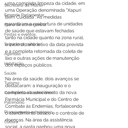
uma completa limpeza da cidade, em 
Secretaria da Mulher
uma Operação denominada “Xapuri 
Emenda Parlamentar
Bem Cuidada”. As medidas 
garantiram a reabertura de unidades 
Plano de contingência
de saúde que estavam fechadas 
Festas e eventos
tanto na cidade quanto na zona rural, 
Segurança pública
o início do ano letivo da data prevista 
e a completa retomada da coleta de 
Agendas
lixo e outras ações de manutenção 
Habitação
dos espaços públicos.
Saúde
Na área da saúde, dois avanços se 
Turismo
destacaram: a inauguração e o 
completo abastecimento da nova 
Conferências e seminários
Farmácia Municipal e do Centro de 
Patrimônio
Combate às Endemias, fortalecendo 
Planejamento estratégico
o atendimento básico e o controle de 
doenças. Na área da assistência 
Cultura
social, a pasta ganhou uma nova 