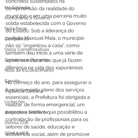
concretos sustentados na 
No Gabinete
compreensão da realidade do 
município e em uma parceria muito 
Institucional e Governo
sólida estabelecida com o Governo 
Nota Pesar
do Estado. Sob a liderança do 
prefeito Maxsuel Maia, o município 
Campanhas
não só “organizou a casa”, como 
Datas Comemorativas
também deu início a uma série de 
Convênios e Parcerias
ações estruturantes que já fazem 
diferença na vida dos xapurienses.
Nota de Esclarecimento
Convite
No começo do ano, para assegurar o 
funcionamento pleno dos serviços 
Vigilância Sanitária
essenciais, a Prefeitura foi obrigada a 
Licitações
realizar, de forma emergencial, um 
processo seletivo que possibilitou a 
Alagação e Enchente
contratação de profissionais para os 
Defesa Civil
setores de saúde, educação e 
SEMULHER
assistência social, além de promover 