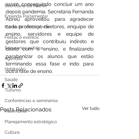
assim conseguindo concluir um ano 
Secretaria da Mulher
depois pandemia. Secretária Fernanda 
Emenda Parlamentar
Abreu aproveitou para agradecer 
cada professor, diretores, enquipe de 
Plano de contingência
ensino, servidores e equipe de 
Festas e eventos
gestores que contribuiu indireto e 
Segurança pública
direto com o ensino, e finalizando 
parabenizar os alunos que estão 
Agendas
terminando essa fase e indo para 
Habitação
outra fase de ensino.
Saúde
Turismo
Conferências e seminários
Ver tudo
Posts Relacionados
Patrimônio
Planejamento estratégico
Cultura