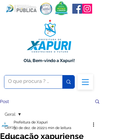
Olá, Bem-vindo a Xapuri!
Post
Geral
Prefeitura de Xapuri
Geral
30 de dez. de 2022
1 min de leitura
Educação xapuriense
COVID-19