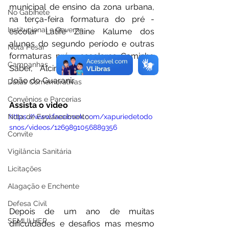
municipal de ensino da zona urbana, 
No Gabinete
na terça-feira formatura do pré - 
Institucional e Governo
escolar Latife Zaine Kalume dos 
alunos do segundo período e outras 
Nota Pesar
formaturas pré - escolares Caminho 
Campanhas
Saber, Alcimar Nunes Leitão, São 
João do Guaranir. 
Datas Comemorativas
Convênios e Parcerias
Assista o video
Nota de Esclarecimento
https://www.facebook.com/xapuriedetodo
snos/videos/1269891056889356
Convite
Vigilância Sanitária
Licitações
Alagação e Enchente
Defesa Civil
Depois de um ano de muitas 
SEMULHER
dificuldades e desafios mas mesmo 