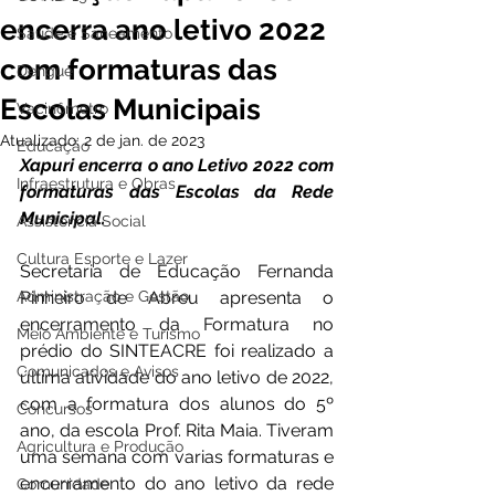
encerra ano letivo 2022
Saúde e Saneamento
com formaturas das
Dengue
Escolas Municipais
Vacinômetro
Atualizado:
2 de jan. de 2023
Educação
Xapuri encerra o ano Letivo 2022 com 
Infraestrutura e Obras
formaturas das Escolas da Rede 
Municipal. 
Assistência Social
Cultura Esporte e Lazer
Secretaria de Educação Fernanda 
Administração e Gestão
Pinheiro de Abreu apresenta o 
encerramento da Formatura no 
Meio Ambiente e Turismo
prédio do SINTEACRE foi realizado a 
Comunicados e Avisos
última atividade do ano letivo de 2022, 
com a formatura dos alunos do 5º 
Concursos
ano, da escola Prof. Rita Maia. Tiveram 
Agricultura e Produção
uma semana com varias formaturas e 
encerramento do ano letivo da rede 
Comunidade