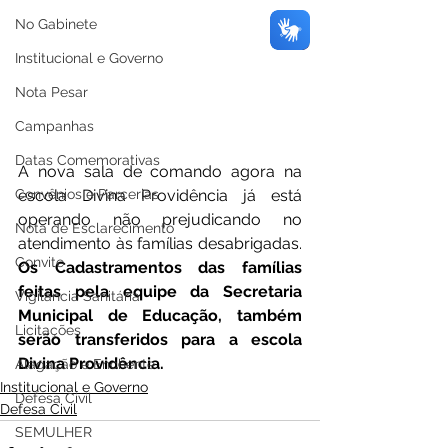
No Gabinete
Institucional e Governo
Nota Pesar
Campanhas
Datas Comemorativas
A nova sala de comando agora na 
Convênios e Parcerias
escola Divina Providência já está 
operando não prejudicando no 
Nota de Esclarecimento
atendimento às famílias desabrigadas. 
Convite
Os Cadastramentos das famílias 
feitas pela equipe da Secretaria 
Vigilância Sanitária
Municipal de Educação, também 
Licitações
serão transferidos para a escola 
Divina Providência.
Alagação e Enchente
Institucional e Governo
Defesa Civil
Defesa Civil
SEMULHER