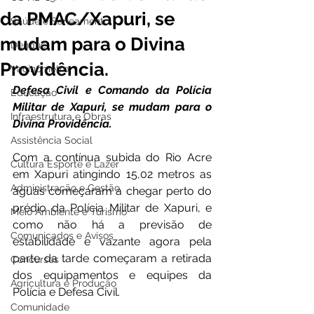
da PMAC/Xapuri, se
Saúde e Saneamento
mudam para o Divina
Dengue
Providência.
Vacinômetro
Defesa Civil e Comando da Polícia 
Educação
Militar de Xapuri, se mudam para o 
Infraestrutura e Obras
Divina Providência.
Assistência Social
Com a contínua subida do Rio Acre 
Cultura Esporte e Lazer
em Xapuri atingindo 15,02 metros as 
Administração e Gestão
águas começaram a chegar perto do 
prédio da Polícia Militar de Xapuri, e 
Meio Ambiente e Turismo
como não há a previsão de 
Comunicados e Avisos
estabilidade e vazante agora pela 
parte da tarde começaram a retirada 
Concursos
dos equipamentos e equipes da 
Agricultura e Produção
Polícia e Defesa Civil.
Comunidade