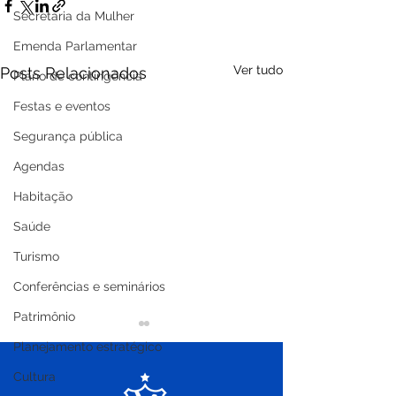
Secretaria da Mulher
Emenda Parlamentar
Ver tudo
Posts Relacionados
Plano de contingência
Festas e eventos
Segurança pública
Agendas
Habitação
Saúde
Turismo
Conferências e seminários
Patrimônio
Planejamento estratégico
Cultura