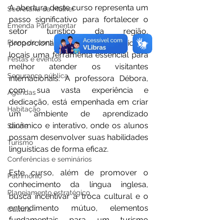
A abertura deste curso representa um 
Secretaria da Mulher
passo significativo para fortalecer o 
Emenda Parlamentar
setor turístico da região, 
proporcionando aos profissionais 
Plano de contingência
locais uma ferramenta essencial para 
Festas e eventos
melhor atender os visitantes 
Segurança pública
internacionais. A professora Débora, 
com sua vasta experiência e 
Agendas
dedicação, está empenhada em criar 
Habitação
um ambiente de aprendizado 
dinâmico e interativo, onde os alunos 
Saúde
possam desenvolver suas habilidades 
Turismo
linguísticas de forma eficaz.
Conferências e seminários
Este curso, além de promover o 
Patrimônio
conhecimento da língua inglesa, 
Planejamento estratégico
busca incentivar a troca cultural e o 
entendimento mútuo, elementos 
Cultura
fundamentais para um turismo 