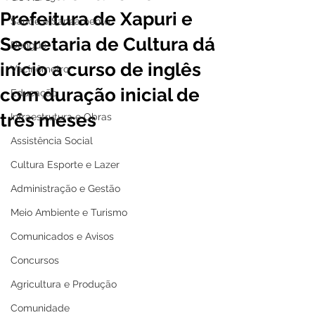
Prefeitura de Xapuri e
Saúde e Saneamento
Secretaria de Cultura dá
Dengue
início a curso de inglês
Vacinômetro
com duração inicial de
Educação
três meses
Infraestrutura e Obras
Assistência Social
Cultura Esporte e Lazer
Administração e Gestão
Meio Ambiente e Turismo
Comunicados e Avisos
Concursos
Agricultura e Produção
Comunidade