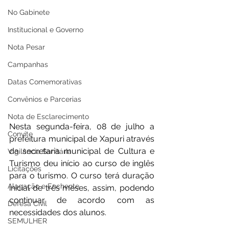
No Gabinete
Institucional e Governo
Nota Pesar
Campanhas
Datas Comemorativas
Convênios e Parcerias
Nota de Esclarecimento
Nesta segunda-feira, 08 de julho a 
Convite
prefeitura municipal de Xapuri através 
da secretaria municipal de Cultura e 
Vigilância Sanitária
Turismo deu início ao curso de inglês 
Licitações
para o turismo. O curso terá duração 
Alagação e Enchente
inicial de três meses, assim, podendo 
continuar de acordo com as 
Defesa Civil
necessidades dos alunos.
SEMULHER