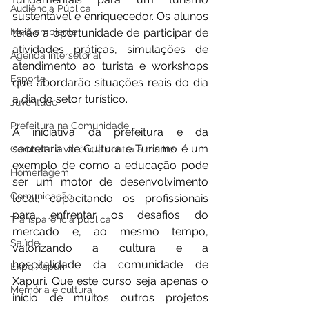
Audiência Pública
sustentável e enriquecedor. Os alunos 
terão a oportunidade de participar de 
Meio ambiente
atividades práticas, simulações de 
Agenda intersetorial
atendimento ao turista e workshops 
Esporte
que abordarão situações reais do dia 
a dia do setor turístico.
Juventude
Prefeitura na Comunidade
A iniciativa da prefeitura e da 
secretaria de Cultura e Turismo é um 
Combate à violência contra a mulher
exemplo de como a educação pode 
Homenagem
ser um motor de desenvolvimento 
Comunicação
local, capacitando os profissionais 
para enfrentar os desafios do 
Transparência pública
mercado e, ao mesmo tempo, 
Saúde
valorizando a cultura e a 
hospitalidade da comunidade de 
Expo Xapuri
Xapuri. Que este curso seja apenas o 
Memória e cultura
início de muitos outros projetos 