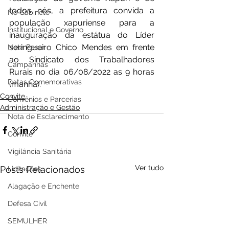
todos nós, a prefeitura convida a 
No Gabinete
população xapuriense para a 
Institucional e Governo
inauguração da estátua do Líder 
seringueiro Chico Mendes em frente 
Nota Pesar
ao Sindicato dos Trabalhadores 
Campanhas
Rurais no dia 06/08/2022 as 9 horas 
Datas Comemorativas
(manhã).
Convite
Convênios e Parcerias
Administração e Gestão
Nota de Esclarecimento
Convite
Vigilância Sanitária
Ver tudo
Posts Relacionados
Licitações
Alagação e Enchente
Defesa Civil
SEMULHER