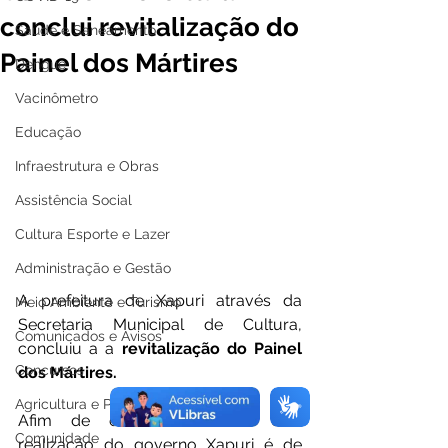
conclui revitalização do
Saúde e Saneamento
Painel dos Mártires
Dengue
Vacinômetro
Educação
Infraestrutura e Obras
Assistência Social
Cultura Esporte e Lazer
Administração e Gestão
A prefeitura de Xapuri através da 
Meio Ambiente e Turismo
Secretaria Municipal de Cultura, 
Comunicados e Avisos
concluiu a a 
revitalização do Painel 
Concursos
dos Mártires.
Agricultura e Produção
Afim de comemorar mais esta 
Comunidade
realização do governo Xapuri é de 