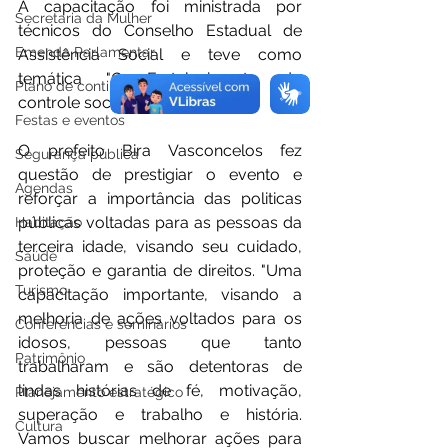
A capacitação foi ministrada por 
Secretaria da Mulher
técnicos do Conselho Estadual de 
Emenda Parlamentar
Assistência Social e teve como 
temática "O Fortalecimento do 
Plano de contingência
controle social nos municípios". 
Festas e eventos
O prefeito Bira Vasconcelos fez 
Segurança pública
questão de prestigiar o evento e 
Agendas
reforçar a importância das politicas 
públicas voltadas para as pessoas da 
Habitação
terceira idade, visando seu cuidado, 
Saúde
proteção e garantia de direitos. "Uma 
Turismo
capacitação importante, visando a 
melhoria de ações voltados para os 
Conferências e seminários
idosos, pessoas que tanto 
Patrimônio
trabalharam e são detentoras de 
lindas histórias de fé, motivação, 
Planejamento estratégico
superação e trabalho e história. 
Cultura
Vamos buscar melhorar ações para 