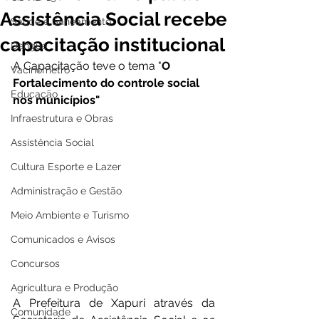
Assistência Social recebe
Saúde e Saneamento
capacitação institucional
Dengue
A Capacitação teve o tema "
O 
Vacinômetro
Fortalecimento do controle social 
Educação
nos municípios"
Infraestrutura e Obras
Assistência Social
Cultura Esporte e Lazer
Administração e Gestão
Meio Ambiente e Turismo
Comunicados e Avisos
Concursos
Agricultura e Produção
A Prefeitura de Xapuri através da 
Comunidade