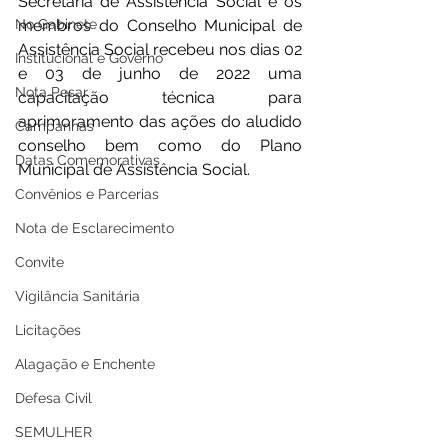
Secretaria de Assistência Social e os 
No Gabinete
membros do Conselho Municipal de 
Assistência Social recebeu nos dias 02 
Institucional e Governo
e 03 de junho de 2022 uma 
Nota Pesar
capacitação técnica para 
aprimoramento das ações do aludido 
Campanhas
conselho bem como do Plano 
Datas Comemorativas
Municipal de Assistência Social.
Convênios e Parcerias
Nota de Esclarecimento
Convite
Vigilância Sanitária
Licitações
Alagação e Enchente
Defesa Civil
SEMULHER