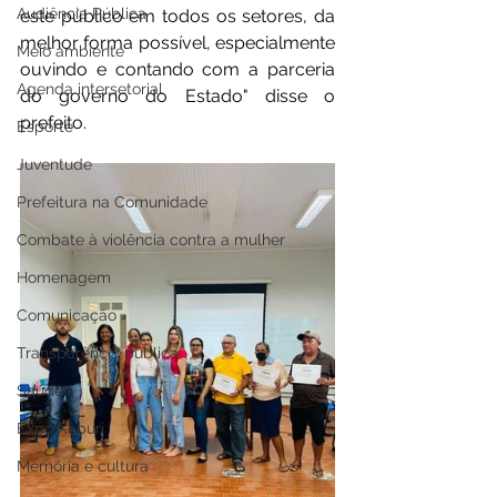
Audiência Pública
este público em todos os setores, da 
melhor forma possível, especialmente 
Meio ambiente
ouvindo e contando com a parceria 
Agenda intersetorial
do governo do Estado" disse o 
prefeito.
Esporte
Juventude
Prefeitura na Comunidade
Combate à violência contra a mulher
Homenagem
Comunicação
Transparência pública
Saúde
Expo Xapuri
Memória e cultura