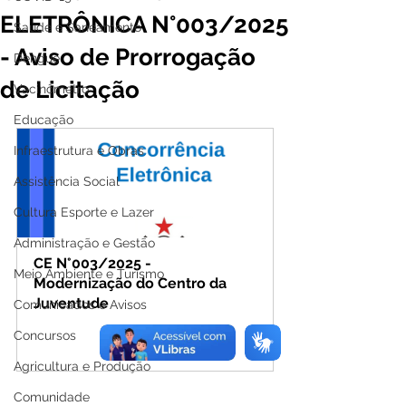
ELETRÔNICA N°003/2025
Saúde e Saneamento
- Aviso de Prorrogação
Dengue
de Licitação
Vacinômetro
Educação
Infraestrutura e Obras
Assistência Social
Cultura Esporte e Lazer
Administração e Gestão
CE N°003/2025 - 
Meio Ambiente e Turismo
Modernização do Centro da 
Juventude
Comunicados e Avisos
Comprar
Concursos
Agricultura e Produção
Comunidade