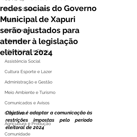
redes sociais do Governo
Saúde e Saneamento
Municipal de Xapuri
Dengue
serão ajustados para
Vacinômetro
atender à legislação
Educação
eleitoral 2024
Infraestrutura e Obras
Assistência Social
Cultura Esporte e Lazer
Administração e Gestão
Meio Ambiente e Turismo
Comunicados e Avisos
Objetivo é adaptar a comunicação às 
Concursos
restrições impostas pelo período 
Agricultura e Produção
eleitoral de 2024
Comunidade