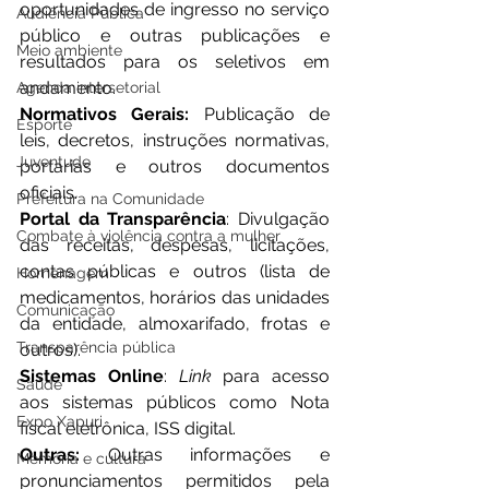
oportunidades de ingresso no serviço 
Audiência Pública
público e outras publicações e 
Meio ambiente
resultados para os seletivos em 
andamento.
Agenda intersetorial
Normativos Gerais: 
Publicação de 
Esporte
leis, decretos, instruções normativas, 
Juventude
portarias e outros documentos 
oficiais.
Prefeitura na Comunidade
Portal da Transparência
: Divulgação 
Combate à violência contra a mulher
das receitas, despesas, licitações, 
contas públicas e outros (lista de 
Homenagem
medicamentos, horários das unidades 
Comunicação
da entidade, almoxarifado, frotas e 
Transparência pública
outros).
Sistemas Online
: 
Link 
para acesso 
Saúde
aos sistemas públicos como Nota 
Expo Xapuri
fiscal eletrônica, ISS digital.
Outras: 
Outras informações e 
Memória e cultura
pronunciamentos permitidos pela 