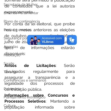
somente será permitido a publicação 
Secretaria da Mulher
de conteúdos que a lei autoriza 
expressamente.
Emenda Parlamentar
Plano de contingência
Por conta da lei eleitoral, que proíbe 
nos 03 meses anteriores as eleições 
Festas e eventos
de outubro, que a partir de 06 de 
Segurança pública
julho de 2024, somente os seguintes 
Agendas
tipos de informações estarão 
disponíveis:
Habitação
Saúde
Avisos de Licitações
: Serão 
divulgados regularmente para 
Turismo
assegurar a transparência e a 
Conferências e seminários
legalidade dos processos de 
Patrimônio
contratação pública.
Informações sobre Concursos e 
Planejamento estratégico
Processos Seletivos
: Mantendo a 
Cultura
população informada sobre 