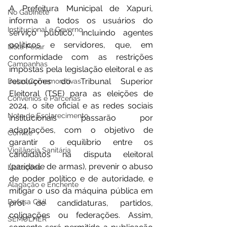
A Prefeitura Municipal de Xapuri, 
No Gabinete
informa a todos os usuários do 
Institucional e Governo
serviço público, incluindo agentes 
políticos e servidores, que, em 
Nota Pesar
conformidade com as restrições 
Campanhas
impostas pela legislação eleitoral e as 
resoluções do Tribunal Superior 
Datas Comemorativas
Eleitoral (TSE) para as eleições de 
Convênios e Parcerias
2024, o site oficial e as redes sociais 
Nota de Esclarecimento
institucionais passarão por 
adaptações, com o objetivo de 
Convite
garantir o equilíbrio entre os 
Vigilância Sanitária
candidatos na disputa eleitoral 
(paridade de armas), prevenir o abuso 
Licitações
de poder político e de autoridade, e 
Alagação e Enchente
mitigar o uso da máquina pública em 
Defesa Civil
prol de candidaturas, partidos, 
coligações ou federações. Assim, 
SEMULHER