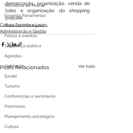
demarcação, organização, venda de 
Secretaria da Mulher
lotes e organização do shopping 
Emenda Parlamentar
popular.
Cultura Esporte e Lazer
Plano de contingência
Administração e Gestão
Festas e eventos
Segurança pública
Agendas
Habitação
Ver tudo
Posts Relacionados
Saúde
Turismo
Conferências e seminários
Patrimônio
Planejamento estratégico
Cultura