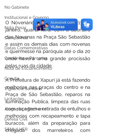
No Gabinete
Institucional e Governo
O Novenário terá inicio no dia 11 de 
Nota Pesar
janeiro, quarta-feira, com a abertura 
das Novenas na Praça São Sebastião 
Campanhas
e assim os demais dias com novenas 
Datas Comemorativas
e quermesse na paróquia até o dia 20 
onde haverá uma grande procissão 
Convênios e Parcerias
pelas ruas da cidade.
Nota de Esclarecimento
Convite
A Prefeitura de Xapuri já está fazendo 
melhorias nas praças do centro e na 
Vigilância Sanitária
Praça de São Sebastião, reparos na 
Licitações
iluminação Publica, limpeza das ruas 
com roçagem e retirada de entulhos e 
Alagação e Enchente
melhorias com recapeamento e tapa 
Defesa Civil
buracos, além da preparação para 
SEMULHER
chegada dos marreteiros com 