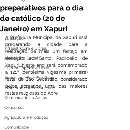
preparativos para o dia
Saúde e Saneamento
do católico (20 de
Dengue
Janeiro) em Xapuri
Vacinômetro
A Prefeitura Municipal de Xapuri está 
Educação
preparando a cidade para a 
Infraestrutura e Obras
realização de mais um festejo em 
devoção ao Santo Padroeiro de 
Assistência Social
Xapuri. Neste ano será comemorado 
Cultura Esporte e Lazer
a 121ª (centésima vigésima primeira) 
Administração e Gestão
festa de São Sebastião, considerado 
pelos acreanos uma das maiores 
Meio Ambiente e Turismo
festas religiosas do Acre. 
Comunicados e Avisos
Concursos
Agricultura e Produção
Comunidade