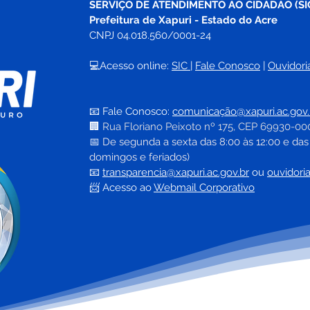
SERVIÇO DE ATENDIMENTO AO CIDADÃO (SI
Prefeitura de Xapuri - Estado do Acre
CNPJ 04.018.560/0001-24
💻Acesso online: 
SIC 
| 
Fale Conosco
 | 
Ouvidori
Campanha inédita de
08 d
doação de sangue mobiliza
Inte
📧 Fale Conosco: 
comunicação@xapuri.ac.gov.
população de Xapuri
🏢
Rua Floriano Peixoto nº 175, CEP 69930-00
📅
 De segunda a sexta das 8:00 às 12:00 e das
domingos e feriados)
📧
transparencia@xapuri.ac.gov.br
ou 
ouvidori
📨 Acesso ao 
Webmail Corporativo