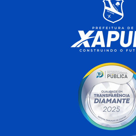
Agosto Lilás e Agosto
Dourado: Um Mês de
Cuidado, Proteção e
Conscientização