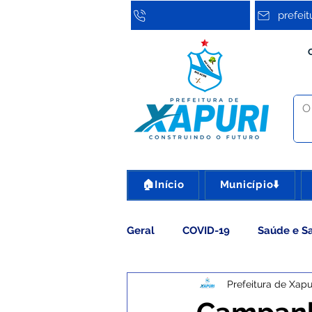
prefei
🏠Início
Município⬇️
Geral
COVID-19
Saúde e S
Prefeitura de Xapu
Assistência Social
Cultura