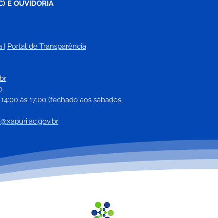
C) E OUVIDORIA
a
| 
Portal de Transparência
e março: Feliz Dia
rnacional da Mulher
br
0.
 14:00 às 17:00 (fechado aos sábados, 
a@xapuri.ac.gov.br