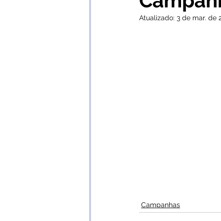
Campanha
Atualizado:
3 de mar. de 
Comunicados e Avisos
Con
Institucional e Governo
No
Nota de Esclarecimento
C
Defesa Civil
SEMULHER
Campanhas