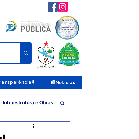
ransparência⬇️
📰Notícias
Infraestrutura e Obras
nte e Turismo