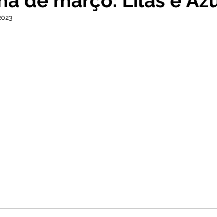
 de março: Lilás e Az
2023
cursos
Agricultura e Produção
Comunidade
No
ta Pesar
Campanhas
Datas Comemorativas
Co
onvite
Vigilância Sanitária
Licitações
Alagação
Secretaria da Mulher
Emenda Parlamentar
Plano