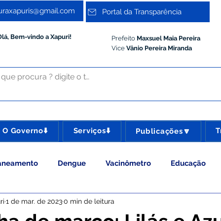
turaxapuris@gmail.com
Portal da Transparência
Olá, Bem-vindo a Xapuri!
Prefeito
Maxsuel Maia Pereira
Vice
Vânio Pereira Miranda
O Governo⬇️
Serviços⬇️
T
Publicações🔽
aneamento
Dengue
Vacinômetro
Educação
ri
1 de mar. de 2023
0 min de leitura
 Esporte e Lazer
Administração e Gestão
Meio Ambie