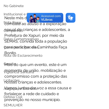
No Gabinete
Institucional e Governo
Neste mês de conscientização e 
Nota Pesar
combate ao abuso e à exploração 
sexual de crianças e adolescentes, a 
Campanhas
Prefeitura de Xapuri, por meio da 
Datas Comemorativas
SEMAS, convida toda a população 
para participar da Caminhada Faça 
Convênios e Parcerias
Bonito.
Nota de Esclarecimento
Convite
Mais do que um evento, este é um 
momento de união, mobilização e 
Vigilância Sanitária
compromisso com a proteção das 
Licitações
nossas crianças e adolescentes. 
Vamos juntos dar voz a essa causa e 
Alagação e Enchente
fortalecer a rede de cuidado e 
Defesa Civil
prevenção no nosso município.
SEMULHER