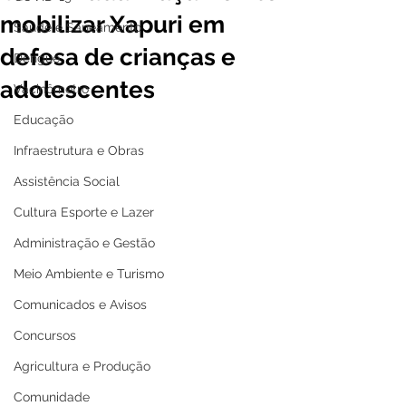
mobilizar Xapuri em
Saúde e Saneamento
defesa de crianças e
Dengue
adolescentes
Vacinômetro
Educação
Infraestrutura e Obras
Assistência Social
Cultura Esporte e Lazer
Administração e Gestão
Meio Ambiente e Turismo
Comunicados e Avisos
Concursos
Agricultura e Produção
Comunidade