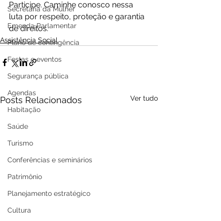
Participe. Caminhe conosco nessa 
Secretaria da Mulher
luta por respeito, proteção e garantia 
Emenda Parlamentar
de direitos.
Assistência Social
Plano de contingência
Festas e eventos
Segurança pública
Agendas
Ver tudo
Posts Relacionados
Habitação
Saúde
Turismo
Conferências e seminários
Patrimônio
Planejamento estratégico
Cultura