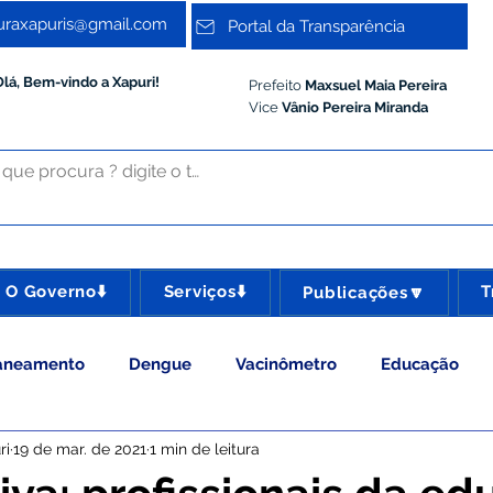
turaxapuris@gmail.com
Portal da Transparência
Olá, Bem-vindo a Xapuri!
Prefeito
Maxsuel Maia Pereira
Vice
Vânio Pereira Miranda
O Governo⬇️
Serviços⬇️
T
Publicações🔽
aneamento
Dengue
Vacinômetro
Educação
ri
19 de mar. de 2021
1 min de leitura
 Esporte e Lazer
Administração e Gestão
Meio Ambie