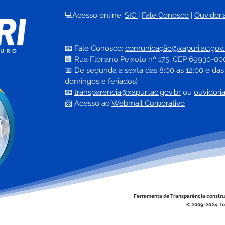
💻Acesso online: 
SIC 
| 
Fale Conosco
 | 
Ouvidori
META BATIDA E
Pref
RESULTADO HISTÓRICO EM
e in
📧 Fale Conosco: 
comunicação@xapuri.ac.gov.
XAPURI
labo
🏢
Rua Floriano Peixoto nº 175, CEP 69930-00
da h
📅
 De segunda a sexta das 8:00 às 12:00 e das
muni
domingos e feriados)
📧
transparencia@xapuri.ac.gov.br
ou 
ouvidori
📨 Acesso ao 
Webmail Corporativo
Ferramenta de Transparência constru
© 2009-2024. To