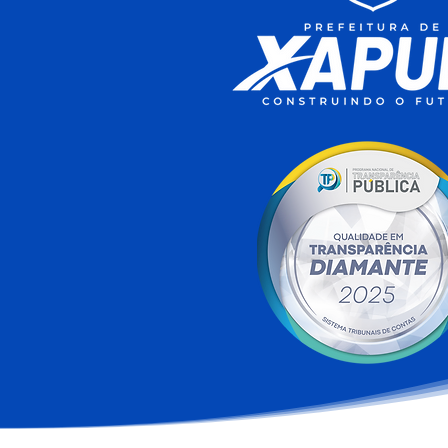
Xapuri conquista a terceira
melhor nota do Acre no
Ideb 2025 e Escola Rita
Maia alcança maior índice
do município