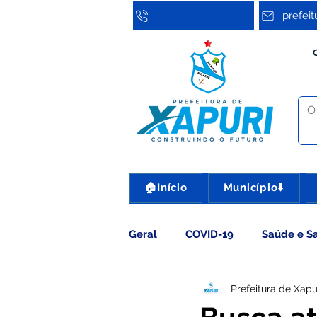
prefei
🏠Início
Município⬇️
Geral
COVID-19
Saúde e S
Prefeitura de Xapu
Assistência Social
Cultura