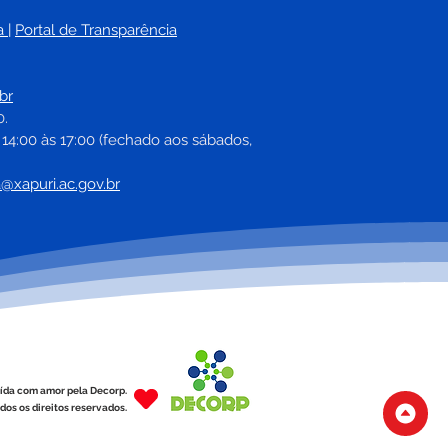
a
| 
Portal de Transparência
eitura inicia ano letivo
augura primeiro
br
ratório de informática
0.
istória da rede
 14:00 às 17:00 (fechado aos sábados, 
cipal de ensino
a@xapuri.ac.gov.br
ída com amor pela Decorp.
dos os direitos reservados.