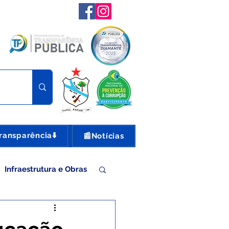
ransparência⬇️
📰Notícias
Infraestrutura e Obras
nte e Turismo