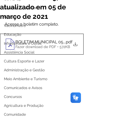
atualizado em 05 de
Saúde e Saneamento
março de 2021
Dengue
Acesse o boletim completo. 
Vacinômetro
Educação
BOLETIM MUNICIPAL 05-03
.pdf
Infraestrutura e Obras
Fazer download de PDF • 572KB
Assistência Social
Cultura Esporte e Lazer
Administração e Gestão
Meio Ambiente e Turismo
Comunicados e Avisos
Concursos
Agricultura e Produção
Comunidade