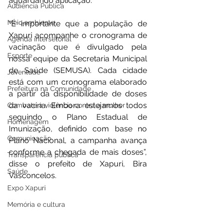
aguardando aplicação.
Audiência Pública
Meio ambiente
“É importante que a população de 
Xapuri acompanhe o cronograma de 
Agenda intersetorial
vacinação que é divulgado pela 
Esporte
nossa equipe da Secretaria Municipal 
de Saúde (SEMUSA). Cada cidade 
Juventude
está com um cronograma elaborado 
Prefeitura na Comunidade
a partir da disponibilidade de doses 
da vacina. Embora estejamos todos 
Combate à violência contra a mulher
seguindo o Plano Estadual de 
Homenagem
Imunização, definido com base no 
Comunicação
Plano Nacional, a campanha avança 
conforme a chegada de mais doses”, 
Transparência pública
disse o prefeito de Xapuri, Bira 
Saúde
Vasconcelos. 
Expo Xapuri
Memória e cultura