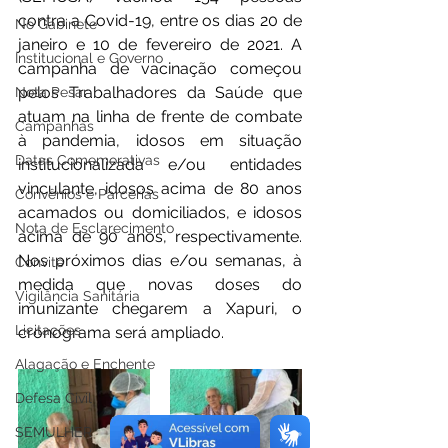
contra a Covid-19, entre os dias 20 de 
No Gabinete
janeiro e 10 de fevereiro de 2021. A 
Institucional e Governo
campanha de vacinação começou 
pelos Trabalhadores da Saúde que 
Nota Pesar
atuam na linha de frente de combate 
Campanhas
à pandemia, idosos em situação 
Datas Comemorativas
institucionalizada e/ou entidades 
vinculante, idosos acima de 80 anos 
Convênios e Parcerias
acamados ou domiciliados, e idosos 
Nota de Esclarecimento
acima de 90 anos, respectivamente. 
Nos próximos dias e/ou semanas, à 
Convite
medida que novas doses do 
Vigilância Sanitária
imunizante chegarem a Xapuri, o 
Licitações
cronograma será ampliado. 
Alagação e Enchente
Defesa Civil
SEMULHER