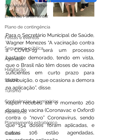
Secretaria da Mulher
Emenda Parlamentar
Plano de contingência
Para o Secretário Municipal de Saúde, 
Festas e eventos
Wagner Menezes “A vacinação contra 
Segurança pública
a COVID-19 será um processo 
bastante demorado, tendo em vista, 
Agendas
que o Brasil não têm doses de vacina 
Habitação
suficientes em curto prazo para 
distribuição, o que ocasiona a demora 
Saúde
na aplicação”, disse. 
Turismo
Conferências e seminários
Xapuri recebeu até o momento 260 
doses de vacina (Coronavac e Oxford) 
Patrimônio
contra o “novo” Coronavírus, sendo 
Planejamento estratégico
que 154 doses foram aplicadas, e 
outras 106 estão agendadas, 
Cultura