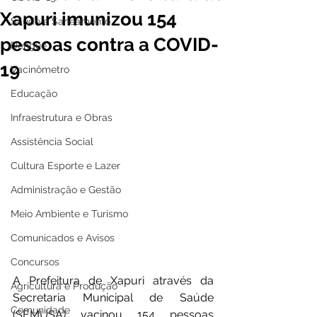
Xapuri imunizou 154
Saúde e Saneamento
pessoas contra a COVID-
Dengue
19
Vacinômetro
Educação
Infraestrutura e Obras
Assistência Social
Cultura Esporte e Lazer
Administração e Gestão
Meio Ambiente e Turismo
Comunicados e Avisos
Concursos
A Prefeitura de Xapuri através da 
Agricultura e Produção
Secretaria Municipal de Saúde 
Comunidade
(SEMUSA) vacinou 154 pessoas 