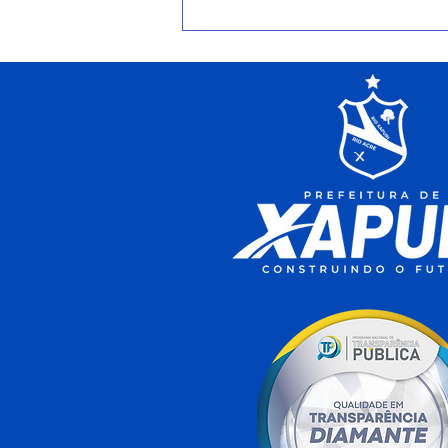
Prefeitura de Xapuri lança
projeto de jiu-jítsu para
promover inclusão,
disciplina e cidadania entre
crianças e adolescentes