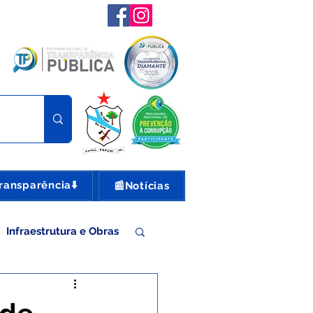
ransparência⬇️
📰Notícias
Infraestrutura e Obras
nte e Turismo