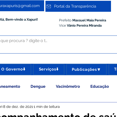
turaxapuris@gmail.com
Portal da Transparência
Olá, Bem-vindo a Xapuri!
Prefeito
Maxsuel Maia Pereira
Vice
Vânio Pereira Miranda
O Governo⬇️
Serviços⬇️
T
Publicações🔽
aneamento
Dengue
Vacinômetro
Educação
ri
8 de dez. de 2021
1 min de leitura
 Esporte e Lazer
Administração e Gestão
Meio Ambie