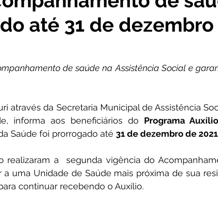
Acompanhamento de sa
ado até 31 de dezembro
cursos
Agricultura e Produção
Comunidade
No
ta Pesar
Campanhas
Datas Comemorativas
Co
ompanhamento de saúde na Assistência Social e garanta
onvite
Vigilância Sanitária
Licitações
Alagação
ri através da Secretaria Municipal de Assistência Soci
e, informa aos beneficiários do 
Programa Auxílio
 Saúde foi prorrogado até 
31 de dezembro de 2021
Secretaria da Mulher
Emenda Parlamentar
Plano
ão realizaram a  segunda vigência do Acompanham
a uma Unidade de Saúde mais próxima de sua residê
a continuar recebendo o Auxílio.