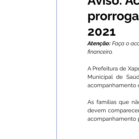
Aviso: 
prorrog
Comunicados e Avisos
Con
2021
Institucional e Governo
No
Atenção:
 Faça o ac
financeiro.
Nota de Esclarecimento
C
A Prefeitura de Xapu
Municipal de Saúd
acompanhamento da
Defesa Civil
SEMULHER
As famílias que n
devem comparecer 
acompanhamento par