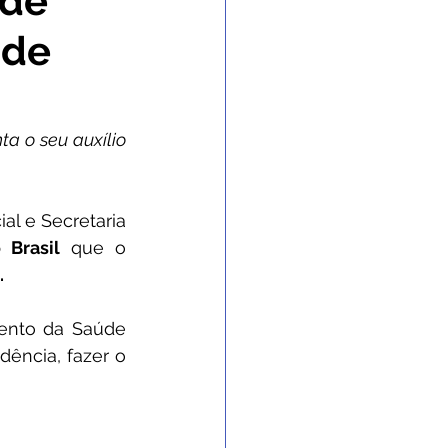
úde
 de
 Gabinete
nvênios e Parcerias
 o seu auxílio 
 e Enchente
al e Secretaria 
 Brasil
 que o 
.
 de contingência
ento da Saúde 
ncia, fazer o 