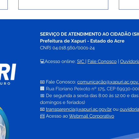
SERVIÇO DE ATENDIMENTO AO CIDADÃO (SI
Prefeitura de Xapuri - Estado do Acre
CNPJ 04.018.560/0001-24
💻Acesso online: 
SIC 
| 
Fale Conosco
 | 
Ouvidori
Mais Saúde: Xapuri recebe
Xapu
micro-ônibus e anuncia
“Faç
📧 Fale Conosco: 
comunicação@xapuri.ac.gov.
novos veículos para
mobi
🏢
Rua Floriano Peixoto nº 175, CEP 69930-00
fortalecer o SUS local
expl
📅
 De segunda a sexta das 8:00 às 12:00 e das
cria
domingos e feriados)
📧
transparencia@xapuri.ac.gov.br
ou 
ouvidori
📨 Acesso ao 
Webmail Corporativo