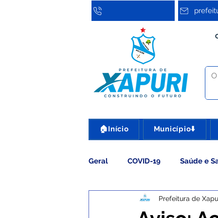
prefei
🏠Início
Município⬇️
Geral
COVID-19
Saúde e S
Prefeitura de Xapu
Assistência Social
Cultura