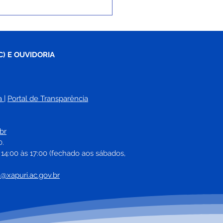
C) E OUVIDORIA
a
| 
Portal de Transparência
ri realiza caminhada
a Bonito” e reforça
br
lização contra abuso e
0.
oração sexual de
 14:00 às 17:00 (fechado aos sábados, 
nças e adolescentes
a@xapuri.ac.gov.br