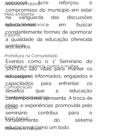
seccional Acre reforçou o 
Audiência Pública
compromisso do município em estar 
Meio ambiente
na vanguarda das discussões 
educacionais e em buscar 
Agenda intersetorial
constantemente formas de aprimorar 
Esporte
a qualidade da educação oferecida 
Juventude
aos alunos.
Prefeitura na Comunidade
Eventos como o 1° Seminário do 
Combate à violência contra a mulher
SINTEAC são vitais para manter os 
educadores informados, engajados e 
Homenagem
capacitados para enfrentar os 
Comunicação
desafios que a educação 
Transparência pública
contemporânea apresenta. A troca de 
ideias e experiências promovida pelo 
Saúde
seminário contribui para o 
Expo Xapuri
fortalecimento do sistema 
educacional como um todo.
Memória e cultura