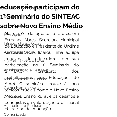
educação participam do
Saúde e Saneamento
1° Seminário do SINTEAC
Dengue
sobre Novo Ensino Médio
Vacinômetro
No dia 01 de agosto, a professora 
Educação
Fernanda Abreu, Secretária Municipal 
Infraestrutura e Obras
de Educação e Presidente da Undime 
seccional Acre, liderou uma equipe 
Assistência Social
engajada de educadores em sua 
Cultura Esporte e Lazer
participação no 1° Seminário do 
Administração e Gestão
SINTEAC (Sindicato dos 
Trabalhadores em Educação do 
Meio Ambiente e Turismo
Acre). O seminário trouxe à tona 
Comunicados e Avisos
tópicos cruciais como o Novo Ensino 
Médio, o Ensino Rural e os desafios e 
Concursos
conquistas da valorização profissional 
Agricultura e Produção
no campo da educação.
Comunidade