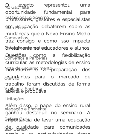
O evento representou uma 
No Gabinete
oportunidade fundamental para 
Institucional e Governo
professores, gestores e especialistas 
em educação debaterem sobre as 
Nota Pesar
mudanças que o Novo Ensino Médio 
Campanhas
traz consigo e como isso impacta 
diretamente os educadores e alunos. 
Datas Comemorativas
Questões como a flexibilização 
Convênios e Parcerias
curricular, as metodologias de ensino 
Nota de Esclarecimento
inovadoras e a preparação dos 
estudantes para o mercado de 
Convite
trabalho foram discutidas de forma 
Vigilância Sanitária
aberta e produtiva.
Licitações
Além disso, o papel do ensino rural 
Alagação e Enchente
ganhou destaque no seminário. A 
Defesa Civil
importância de levar uma educação 
de qualidade para comunidades 
SEMULHER