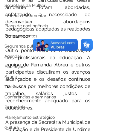
rurais e as particularidades desse 
Secretaria da Mulher
ambiente foram abordadas, 
enfatizando a necessidade de 
Emenda Parlamentar
desenvolver abordagens 
Plano de contingência
pedagógicas adaptadas às realidades 
do campo.
Festas e eventos
Segurança pública
Outro ponto focal foi a valorização 
Agendas
dos profissionais da educação. A 
equipe de Fernanda Abreu e outros 
Habitação
participantes discutiram os avanços 
Saúde
alcançados e os desafios contínuos 
na busca por melhores condições de 
Turismo
trabalho, salários justos e 
Conferências e seminários
reconhecimento adequado para os 
Patrimônio
educadores.
Planejamento estratégico
A presença da Secretária Municipal de 
Cultura
Educação e da Presidente da Undime 