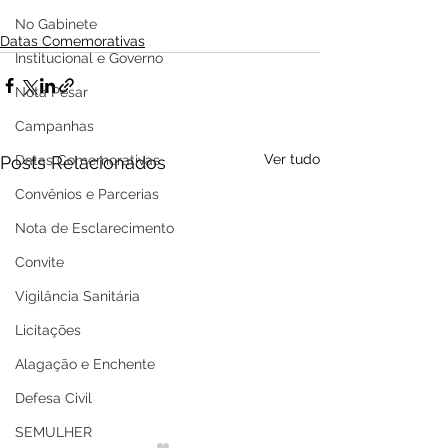
No Gabinete
Datas Comemorativas
Institucional e Governo
Nota Pesar
Campanhas
Ver tudo
Posts Relacionados
Datas Comemorativas
Convênios e Parcerias
Nota de Esclarecimento
Convite
Vigilância Sanitária
Licitações
Alagação e Enchente
Defesa Civil
SEMULHER