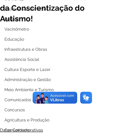
da Conscientização do
Saúde e Saneamento
Autismo!
Dengue
Vacinômetro
Educação
Infraestrutura e Obras
Assistência Social
Cultura Esporte e Lazer
Administração e Gestão
Meio Ambiente e Turismo
Comunicados e Avisos
Concursos
Agricultura e Produção
Datas Comemorativas
Comunidade